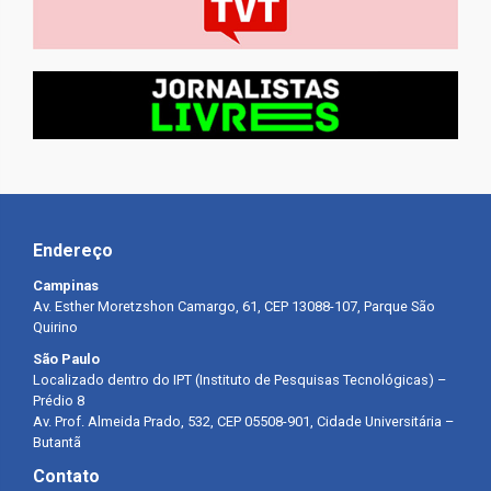
Endereço
Campinas
Av. Esther Moretzshon Camargo, 61, CEP 13088-107, Parque São
Quirino
São Paulo
Localizado dentro do IPT (Instituto de Pesquisas Tecnológicas) –
Prédio 8
Av. Prof. Almeida Prado, 532, CEP 05508-901, Cidade Universitária –
Butantã
Contato