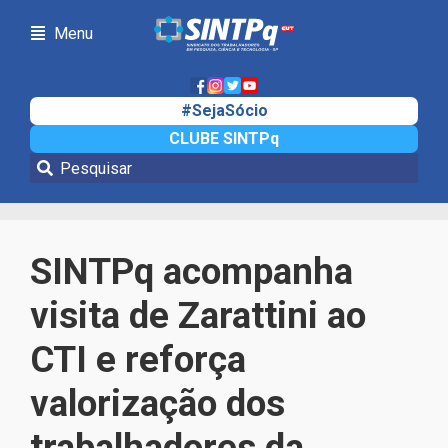
Menu
#SejaSócio
CLUBE SINTPq
Notícias
SINTPq acompanha
visita de Zarattini ao
CTI e reforça
valorização dos
trabalhadores da