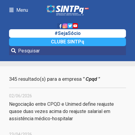
Menu
#SejaSócio
CLUBE SINTPq
Notícias da sua empresa
345 resultado(s) para a empresa
" Cpqd "
02/06/2026
Negociação entre CPQD e Unimed define reajuste
quase duas vezes acima do reajuste salarial em
assistência médico-hospitalar
23/04/2026