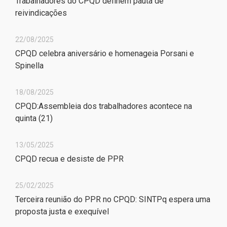
Trabalhadores do CPQD definem pauta de
reivindicações
22/08/2025
CPQD celebra aniversário e homenageia Porsani e
Spinella
18/08/2025
CPQD:Assembleia dos trabalhadores acontece na
quinta (21)
13/05/2025
CPQD recua e desiste de PPR
25/02/2025
Terceira reunião do PPR no CPQD: SINTPq espera uma
proposta justa e exequível