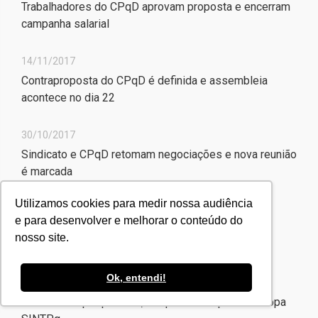
Trabalhadores do CPqD aprovam proposta e encerram
campanha salarial
14/11/2017
Contraproposta do CPqD é definida e assembleia
acontece no dia 22
30/10/2017
Sindicato e CPqD retomam negociações e nova reunião
é marcada
Utilizamos cookies para medir nossa audiência
11/10/2017
e para desenvolver e melhorar o conteúdo do
Em nova rodada negocial, CPqD apresenta cenário
nosso site.
financeiro
Ok, entendi!
10/10/2017
Em decisão por pênaltis, CPqD é tricampeão da Copa