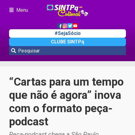
Menu
#SejaSócio
CLUBE SINTPq
Cultura
“Cartas para um tempo
que não é agora” inova
com o formato peça-
podcast
Peça-podcast chega a São Paulo