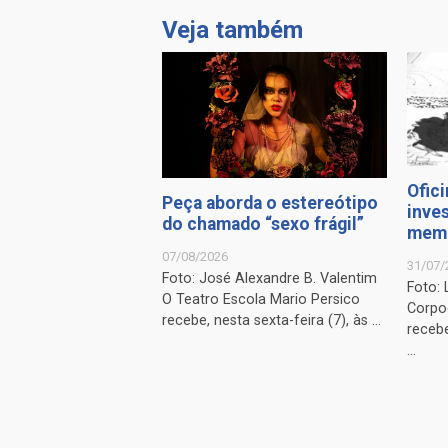
Veja também
Ofici
Peça aborda o estereótipo
inves
do chamado “sexo frágil”
memó
07/08/2026
31/07/
Foto: José Alexandre B. Valentim
Foto: 
O Teatro Escola Mario Persico
Corpo
recebe, nesta sexta-feira (7), às ...
recebe
...