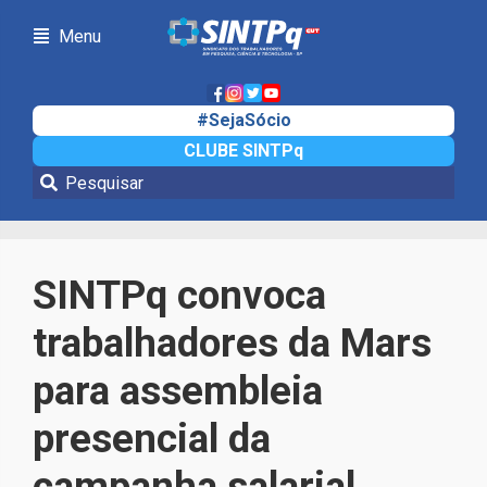
Menu
#SejaSócio
CLUBE SINTPq
Notícias
SINTPq convoca
trabalhadores da Mars
para assembleia
presencial da
campanha salarial