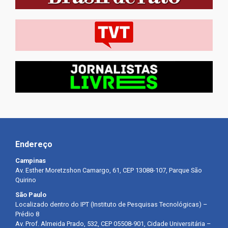
Endereço
Campinas
Av. Esther Moretzshon Camargo, 61, CEP 13088-107, Parque São
Quirino
São Paulo
Localizado dentro do IPT (Instituto de Pesquisas Tecnológicas) –
Prédio 8
Av. Prof. Almeida Prado, 532, CEP 05508-901, Cidade Universitária –