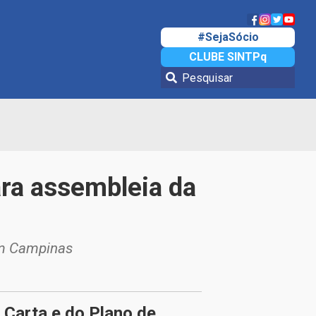
#SejaSócio
CLUBE SINTPq
ra assembleia da
em Campinas
Carta e do Plano de