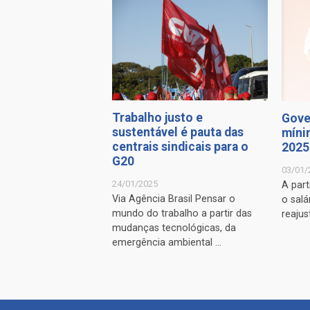
Trabalho justo e
Gove
sustentável é pauta das
míni
centrais sindicais para o
2025
G20
03/01/
24/01/2025
A part
Via Agência Brasil Pensar o
o salá
mundo do trabalho a partir das
reajus
mudanças tecnológicas, da
emergência ambiental ...