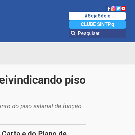
#SejaSócio
CLUBE SINTPq
reivindicando piso
to do piso salarial da função.
Carta e do Plano de