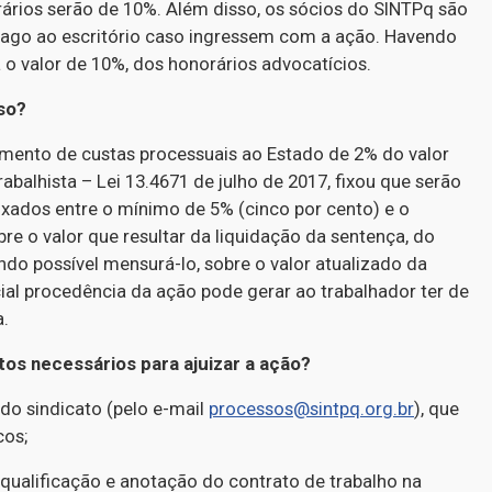
rários serão de 10%. Além disso, os sócios do SINTPq são
 pago ao escritório caso ingressem com a ação. Havendo
á o valor de 10%, dos honorários advocatícios.
so?
mento de custas processuais ao Estado de 2% do valor
abalhista – Lei 13.4671 de julho de 2017, fixou que serão
ixados entre o mínimo de 5% (cinco por cento) e o
e o valor que resultar da liquidação da sentença, do
do possível mensurá-lo, sobre o valor atualizado da
ial procedência da ação pode gerar ao trabalhador ter de
a.
s necessários para ajuizar a ação?
o sindicato (pelo e-mail
processos@sintpq.org.br
), que
cos;
 qualificação e anotação do contrato de trabalho na