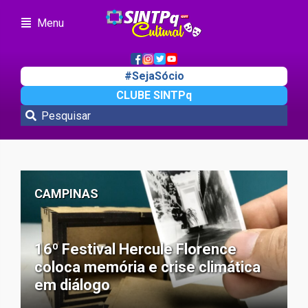
Menu
#SejaSócio
CLUBE SINTPq
CAMPINAS
16º Festival Hercule Florence
coloca memória e crise climática
em diálogo