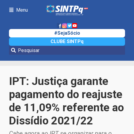
Menu
#SejaSócio
CLUBE SINTPq
Notícias
IPT: Justiça garante
pagamento do reajuste
de 11,09% referente ao
Dissídio 2021/22
Cabe agora ao IPT se organizar para o