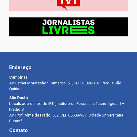
Endereço
Campinas
Av. Esther Moretzshon Camargo, 61, CEP 13088-107, Parque São
Quirino
São Paulo
Localizado dentro do IPT (Instituto de Pesquisas Tecnológicas) –
Prédio 8
Av. Prof. Almeida Prado, 532, CEP 05508-901, Cidade Universitária –
Butantã
Contato