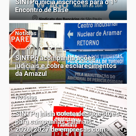
SINTPq inicia inscrições para o 1º
Encontro de Base
Notícias
SINTPq acompanha ações
judiciais e cobra esclarecimentos
da Amazul
Notícias
SINTPq inicia coleta de sugestões
para campanhas salariais
2026/2027 de empresas com