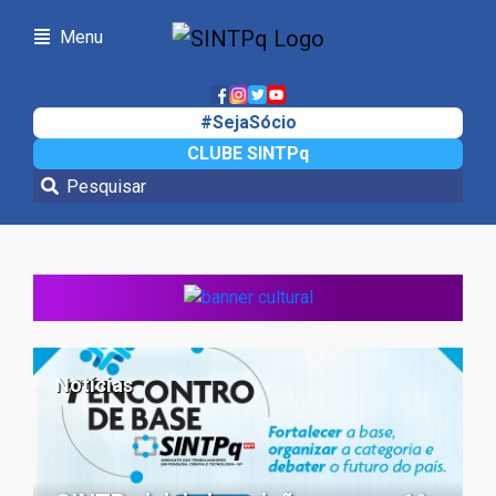
Menu
#SejaSócio
CLUBE SINTPq
Notícias