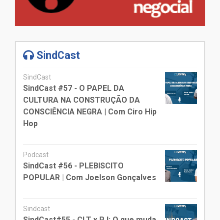
SindCast
SindCast
SindCast #57 - O PAPEL DA
CULTURA NA CONSTRUÇÃO DA
CONSCIÊNCIA NEGRA | Com Ciro Hip
Hop
Podcast
SindCast #56 - PLEBISCITO
POPULAR | Com Joelson Gonçalves
Sindcast
SindCast#55 - CLT x PJ: O que muda