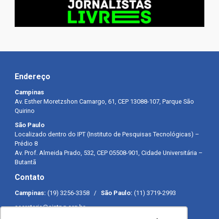
Endereço
Campinas
Av. Esther Moretzshon Camargo, 61, CEP 13088-107, Parque São
Quirino
São Paulo
Localizado dentro do IPT (Instituto de Pesquisas Tecnológicas) –
Prédio 8
Av. Prof. Almeida Prado, 532, CEP 05508-901, Cidade Universitária –
Butantã
Contato
Campinas:
(19) 3256-3358 /
São Paulo:
(11) 3719-2993
secretaria@sintpq.org.br
comunicacao@sintpq.org.br