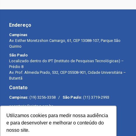
Endereço
Campinas
Av. Esther Moretzshon Camargo, 61, CEP 13088-107, Parque São
Quirino
São Paulo
Localizado dentro do IPT (Instituto de Pesquisas Tecnológicas) –
Prédio 8
Av. Prof. Almeida Prado, 532, CEP 05508-901, Cidade Universitária –
Butantã
Contato
Campinas:
(19) 3256-3358 /
São Paulo:
(11) 3719-2993
secretaria@sintpq.org.br
comunicacao@sintpq.org.br
Utilizamos cookies para medir nossa audiência
Expediente
e para desenvolver e melhorar o conteúdo do
nosso site.
Segunda a sexta-feira das 8h às 17h