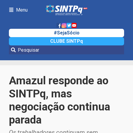
Menu
#SejaSócio
CLUBE SINTPq
Notícias
Amazul responde ao
SINTPq, mas
negociação continua
parada
Os trabalhadores continuam sem