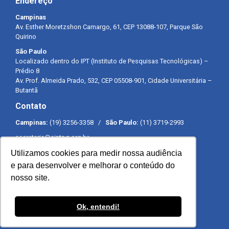
Endereço
Campinas
Av. Esther Moretzshon Camargo, 61, CEP 13088-107, Parque São
Quirino
São Paulo
Localizado dentro do IPT (Instituto de Pesquisas Tecnológicas) –
Prédio 8
Av. Prof. Almeida Prado, 532, CEP 05508-901, Cidade Universitária –
Butantã
Contato
Campinas:
(19) 3256-3358 /
São Paulo:
(11) 3719-2993
secretaria@sintpq.org.br
comunicacao@sintpq.org.br
Utilizamos cookies para medir nossa audiência
Expediente
e para desenvolver e melhorar o conteúdo do
nosso site.
Segunda a sexta-feira das 8h às 17h
Ok, entendi!