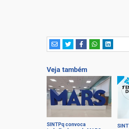
Veja também
SINTPq convoca
SINT