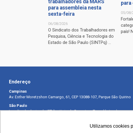
trabalhadores da MARS
para
para assembleia nesta
05/08/
sexta-feira
Fortal
06/08/2026
catego
O Sindicato dos Trabalhadores em
país! 
Pesquisa, Ciência e Tecnologia do
Estado de São Paulo (SINTPq) ...
Endereço
Campinas
Av. Esther Moretzshon Camargo, 61, CEP 13088-107, Parque São Quirino
São Paulo
Localizado dentro do IPT (Instituto de Pesquisas Tecnológicas) –
Prédio 8
Av. Prof. Almeida Prado, 532, CEP 05508-901, Cidade Universitária –
Utilizamos cookies 
Butantã