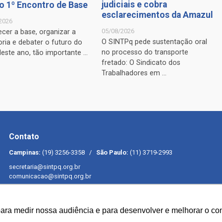
judiciais e cobra
 o 1º Encontro de Base
esclarecimentos da Amazul
2026
05/08/2026
ecer a base, organizar a
O SINTPq pede sustentação oral
ria e debater o futuro do
no processo do transporte
Neste ano, tão importante ...
fretado: O Sindicato dos
Trabalhadores em ...
Contato
Campinas:
(19) 3256-3358 /
São Paulo:
(11) 3719-2993
secretaria@sintpq.org.br
comunicacao@sintpq.org.br
para medir nossa audiência e para desenvolver e melhorar o con