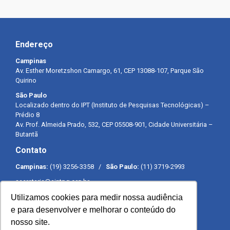
Endereço
Campinas
Av. Esther Moretzshon Camargo, 61, CEP 13088-107, Parque São
Quirino
São Paulo
Localizado dentro do IPT (Instituto de Pesquisas Tecnológicas) –
Prédio 8
Av. Prof. Almeida Prado, 532, CEP 05508-901, Cidade Universitária –
Butantã
Contato
Campinas:
(19) 3256-3358 /
São Paulo:
(11) 3719-2993
secretaria@sintpq.org.br
comunicacao@sintpq.org.br
Utilizamos cookies para medir nossa audiência
Expediente
e para desenvolver e melhorar o conteúdo do
nosso site.
Segunda a sexta-feira das 8h às 17h