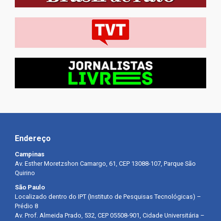
Endereço
Campinas
Av. Esther Moretzshon Camargo, 61, CEP 13088-107, Parque São
Quirino
São Paulo
Localizado dentro do IPT (Instituto de Pesquisas Tecnológicas) –
Prédio 8
Av. Prof. Almeida Prado, 532, CEP 05508-901, Cidade Universitária –