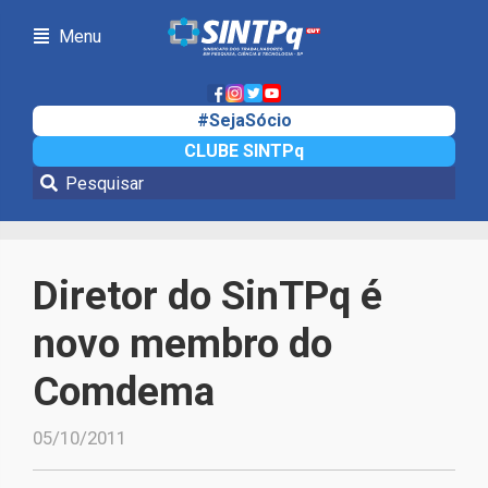
Menu
#SejaSócio
CLUBE SINTPq
Notícias
Diretor do SinTPq é
novo membro do
Comdema
05/10/2011