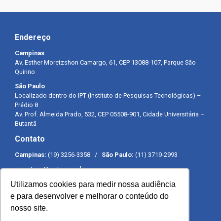
Endereço
Campinas
Av. Esther Moretzshon Camargo, 61, CEP 13088-107, Parque São
Quirino
São Paulo
Localizado dentro do IPT (Instituto de Pesquisas Tecnológicas) –
Prédio 8
Av. Prof. Almeida Prado, 532, CEP 05508-901, Cidade Universitária –
Butantã
Contato
Campinas:
(19) 3256-3358 /
São Paulo:
(11) 3719-2993
secretaria@sintpq.org.br
comunicacao@sintpq.org.br
Utilizamos cookies para medir nossa audiência
Expediente
e para desenvolver e melhorar o conteúdo do
nosso site.
Segunda a sexta-feira das 8h às 17h