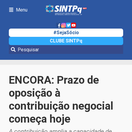
Menu
#SejaSócio
CLUBE SINTPq
Notícias
ENCORA: Prazo de
oposição à
contribuição negocial
começa hoje
A contribuição amplia a capacidade de