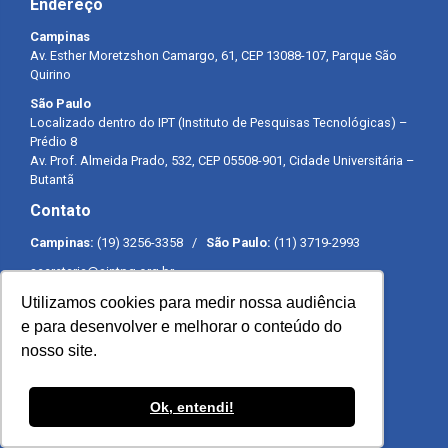
Endereço
Campinas
Av. Esther Moretzshon Camargo, 61, CEP 13088-107, Parque São
Quirino
São Paulo
Localizado dentro do IPT (Instituto de Pesquisas Tecnológicas) –
Prédio 8
Av. Prof. Almeida Prado, 532, CEP 05508-901, Cidade Universitária –
Butantã
Contato
Campinas:
(19) 3256-3358 /
São Paulo:
(11) 3719-2993
secretaria@sintpq.org.br
comunicacao@sintpq.org.br
Utilizamos cookies para medir nossa audiência
Expediente
e para desenvolver e melhorar o conteúdo do
nosso site.
Segunda a sexta-feira das 8h às 17h
Ok, entendi!