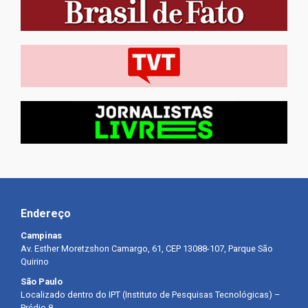
Endereço
Campinas
Av. Esther Moretzshon Camargo, 61, CEP 13088-107, Parque São
Quirino
São Paulo
Localizado dentro do IPT (Instituto de Pesquisas Tecnológicas) –
Prédio 8