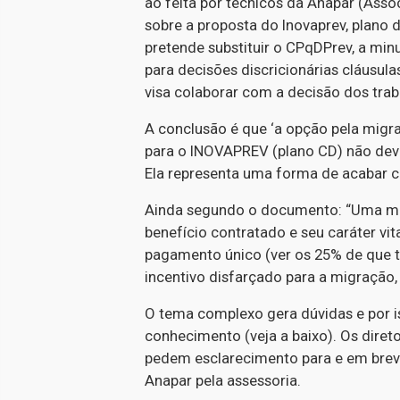
ão feita por técnicos da Anapar (Ass
sobre a proposta do Inovaprev, plano
pretende substituir o CPqDPrev, a min
para decisões discricionárias cláusul
visa colaborar com a decisão dos trab
A conclusão é que ‘a opção pela migra
para o INOVAPREV (plano CD) não dever
Ela representa uma forma de acabar co
Ainda segundo o documento: “Uma migr
benefício contratado e seu caráter vi
pagamento único (ver os 25% de que tr
incentivo disfarçado para a migração
O tema complexo gera dúvidas e por is
conhecimento (veja a baixo). Os diret
pedem esclarecimento para e em breve
Anapar pela assessoria.