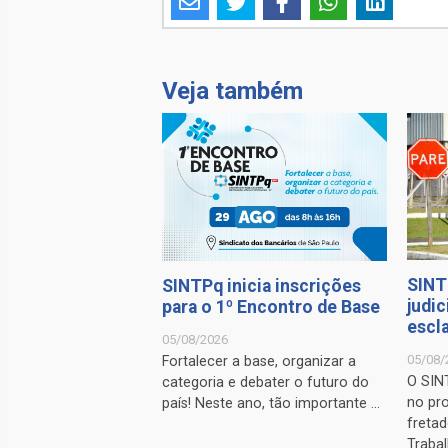
Veja também
SINT
SINTPq inicia inscrições
judic
para o 1º Encontro de Base
escl
05/08/2026
05/08/
Fortalecer a base, organizar a
O SIN
categoria e debater o futuro do
no pr
país! Neste ano, tão importante ...
fretad
Trabal