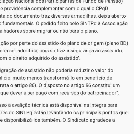
ociação Nacional dos Participantes de Fundo de Pensão)
 de previdência complementar com o qual o CPqD
uta do documento traz diversas armadilhas: deixa aberto
as fundamentais. O pedido feito pelo SINTPq à Associação
alhadores sobre migrar ou não para o plano.
ção por parte do assistido do plano de origem (plano BD)
ia ser admitida, pois só traz insegurança ao assistido.
m o direito adquirido do assistido’.
ação de assistido não poderia reduzir o valor do
talício, muito menos transformá-lo em benefício de
ata o artigo 86). O disposto no artigo 86 constitui um
, que deveria ser pago com recursos do patrocinador”.
so a avalição técnica está disponível na integra para
ores do SINTPq estão levantando os principais pontos que
 disponibilizá-los também. O Sindicato agradece a