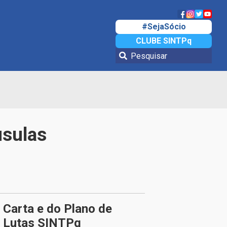
#SejaSócio
CLUBE SINTPq
usulas
Carta e do Plano de
Lutas SINTPq