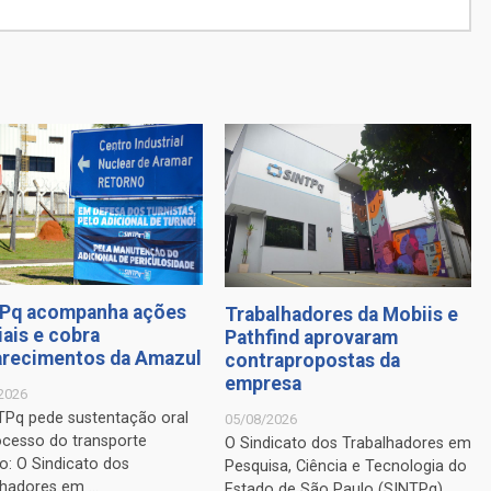
Pq acompanha ações
Trabalhadores da Mobiis e
iais e cobra
Pathfind aprovaram
arecimentos da Amazul
contrapropostas da
empresa
2026
TPq pede sustentação oral
05/08/2026
ocesso do transporte
O Sindicato dos Trabalhadores em
o: O Sindicato dos
Pesquisa, Ciência e Tecnologia do
hadores em ...
Estado de São Paulo (SINTPq) ...