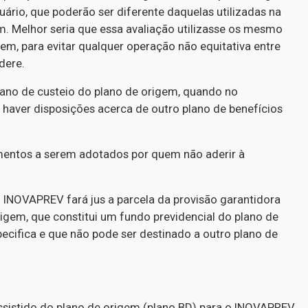
uário, que poderão ser diferente daquelas utilizadas na
em. Melhor seria que essa avaliação utilizasse os mesmo
em, para evitar qualquer operação não equitativa entre
dere.
lano de custeio do plano de origem, quando no
aver disposições acerca de outro plano de benefícios
mentos a serem adotados por quem não aderir à
 INOVAPREV fará jus a parcela da provisão garantidora
rigem, que constitui um fundo previdencial do plano de
ecifica e que não pode ser destinado a outro plano de
ssistido do plano de origem (plano BD) para o INOVAPREV