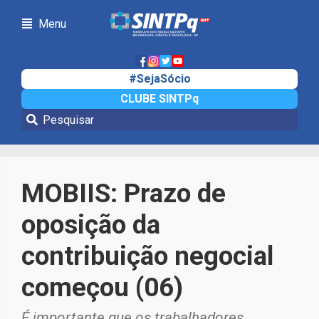
Menu
#SejaSócio
CLUBE SINTPq
Notícias
MOBIIS: Prazo de
oposição da
contribuição negocial
começou (06)
É importante que os trabalhadores