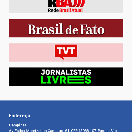
Endereço
Campinas
Av. Esther Moretzshon Camargo, 61, CEP 13088-107, Parque São