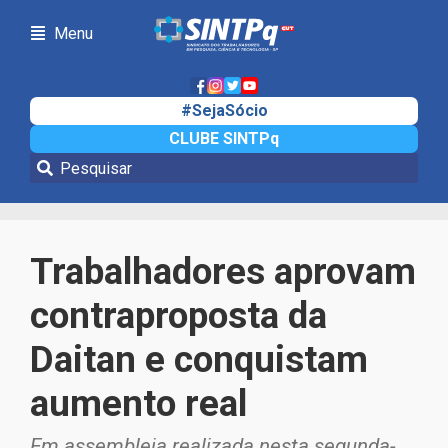
Menu
#SejaSócio
CLUBE SINTPq
Notícias
Trabalhadores aprovam
contraproposta da
Daitan e conquistam
aumento real
Em assembleia realizada nesta segunda-