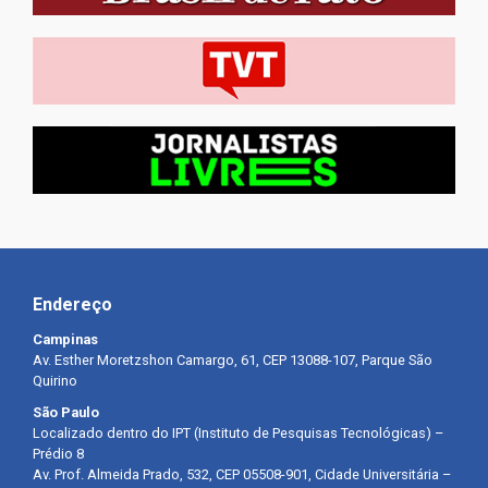
Endereço
Campinas
Av. Esther Moretzshon Camargo, 61, CEP 13088-107, Parque São
Quirino
São Paulo
Localizado dentro do IPT (Instituto de Pesquisas Tecnológicas) –
Prédio 8
Av. Prof. Almeida Prado, 532, CEP 05508-901, Cidade Universitária –