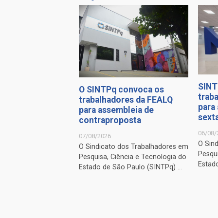
SINT
O SINTPq convoca os
trab
trabalhadores da FEALQ
para
para assembleia de
sexta
contraproposta
06/08/
07/08/2026
O Sin
O Sindicato dos Trabalhadores em
Pesqui
Pesquisa, Ciência e Tecnologia do
Estado
Estado de São Paulo (SINTPq) ...