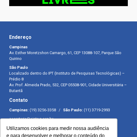
Endereço
Campinas
Av. Esther Moretzshon Camargo, 61, CEP 13088-107, Parque São
Quirino
São Paulo
Localizado dentro do IPT (Instituto de Pesquisas Tecnológicas) –
Prédio 8
Av. Prof. Almeida Prado, 532, CEP 05508-901, Cidade Universitária –
Butantã
Contato
Campinas:
(19) 3256-3358 /
São Paulo:
(11) 3719-2993
secretaria@sintpq.org.br
comunicacao@sintpq.org.br
Utilizamos cookies para medir nossa audiência
Expediente
e para desenvolver e melhorar o conteúdo do