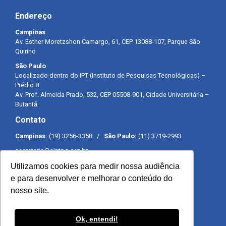
Endereço
Campinas
Av. Esther Moretzshon Camargo, 61, CEP 13088-107, Parque São
Quirino
São Paulo
Localizado dentro do IPT (Instituto de Pesquisas Tecnológicas) –
Prédio 8
Av. Prof. Almeida Prado, 532, CEP 05508-901, Cidade Universitária –
Butantã
Contato
Campinas:
(19) 3256-3358 /
São Paulo:
(11) 3719-2993
secretaria@sintpq.org.br
comunicacao@sintpq.org.br
Utilizamos cookies para medir nossa audiência
Expediente
e para desenvolver e melhorar o conteúdo do
nosso site.
Segunda a sexta-feira das 8h às 17h
Ok, entendi!