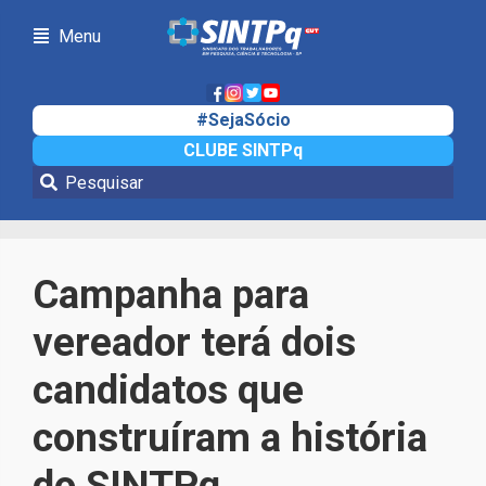
Menu
#SejaSócio
CLUBE SINTPq
Notícias
Campanha para
vereador terá dois
candidatos que
construíram a história
do SINTPq