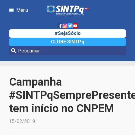
Menu
#SejaSócio
CLUBE SINTPq
Notícias
Campanha
#SINTPqSemprePresent
tem início no CNPEM
15/02/2019