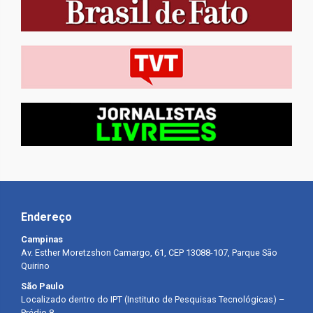
Endereço
Campinas
Av. Esther Moretzshon Camargo, 61, CEP 13088-107, Parque São
Quirino
São Paulo
Localizado dentro do IPT (Instituto de Pesquisas Tecnológicas) –
Prédio 8