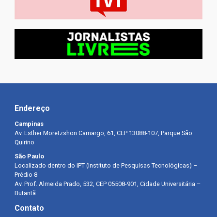
Endereço
Campinas
Av. Esther Moretzshon Camargo, 61, CEP 13088-107, Parque São
Quirino
São Paulo
Localizado dentro do IPT (Instituto de Pesquisas Tecnológicas) –
Prédio 8
Av. Prof. Almeida Prado, 532, CEP 05508-901, Cidade Universitária –
Butantã
Contato