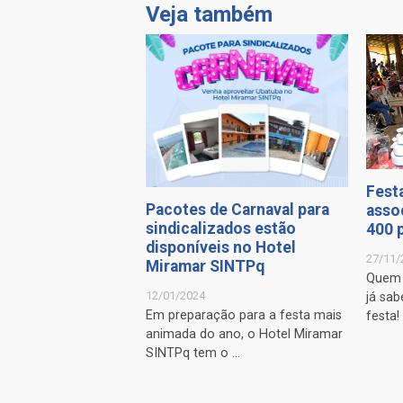
Veja também
Fest
Pacotes de Carnaval para
asso
sindicalizados estão
400 
disponíveis no Hotel
27/11/
Miramar SINTPq
Quem 
12/01/2024
já sa
Em preparação para a festa mais
festa! .
animada do ano, o Hotel Miramar
SINTPq tem o ...