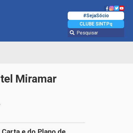
#SejaSócio
CLUBE SINTPq
tel Miramar
a
Carta e do Plano de