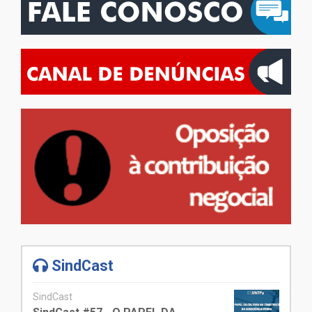
SindCast
SindCast