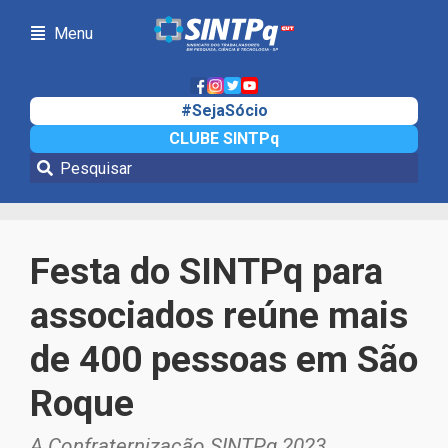
Menu
#SejaSócio
CLUBE SINTPq
Notícias
Festa do SINTPq para
associados reúne mais
de 400 pessoas em São
Roque
A Confraternização SINTPq 2023