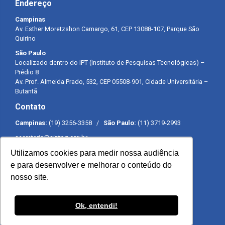
Endereço
Campinas
Av. Esther Moretzshon Camargo, 61, CEP 13088-107, Parque São
Quirino
São Paulo
Localizado dentro do IPT (Instituto de Pesquisas Tecnológicas) –
Prédio 8
Av. Prof. Almeida Prado, 532, CEP 05508-901, Cidade Universitária –
Butantã
Contato
Campinas:
(19) 3256-3358 /
São Paulo:
(11) 3719-2993
secretaria@sintpq.org.br
comunicacao@sintpq.org.br
Utilizamos cookies para medir nossa audiência
Expediente
e para desenvolver e melhorar o conteúdo do
nosso site.
Segunda a sexta-feira das 8h às 17h
Ok, entendi!