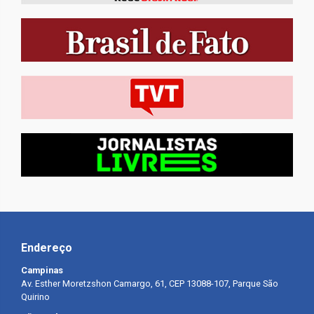
Endereço
Campinas
Av. Esther Moretzshon Camargo, 61, CEP 13088-107, Parque São
Quirino