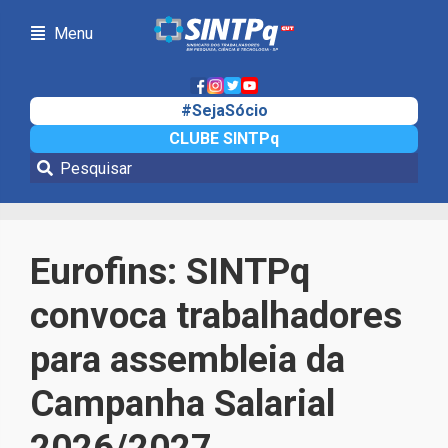
Menu
#SejaSócio
CLUBE SINTPq
Notícias
Eurofins: SINTPq
convoca trabalhadores
para assembleia da
Campanha Salarial
2026/2027