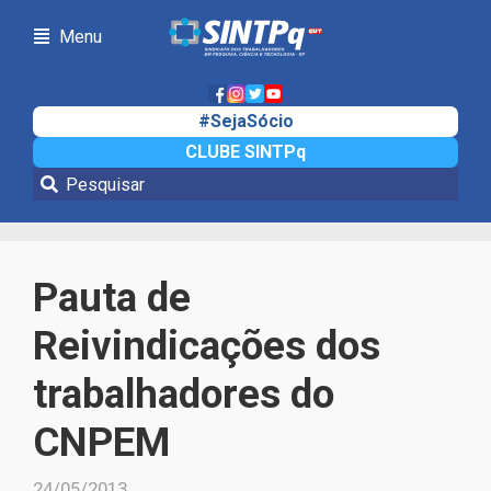
Menu
#SejaSócio
CLUBE SINTPq
Notícias
Pauta de
Reivindicações dos
trabalhadores do
CNPEM
24/05/2013