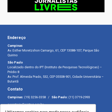
Endereço
Campinas
Av. Esther Moretzshon Camargo, 61, CEP 13088-107, Parque São
Quirino
São Paulo
Localizado dentro do IPT (Instituto de Pesquisas Tecnológicas) –
Prédio 8
Av. Prof. Almeida Prado, 532, CEP 05508-901, Cidade Universitária –
Butantã
Contato
Campinas:
(19) 3256-3358 /
São Paulo:
(11) 3719-2993
secretaria@sintpq.org.br
comunicacao@sintpq.org.br