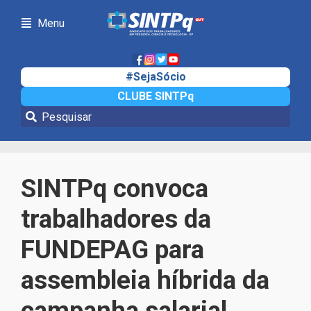
Menu
#SejaSócio
CLUBE SINTPq
Notícias
SINTPq convoca
trabalhadores da
FUNDEPAG para
assembleia híbrida da
campanha salarial