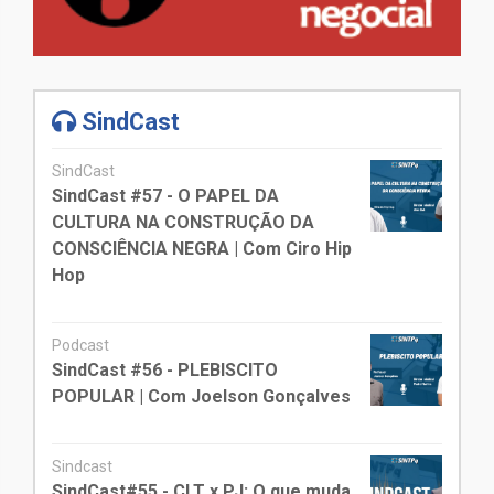
SindCast
SindCast
SindCast #57 - O PAPEL DA
CULTURA NA CONSTRUÇÃO DA
CONSCIÊNCIA NEGRA | Com Ciro Hip
Hop
Podcast
SindCast #56 - PLEBISCITO
POPULAR | Com Joelson Gonçalves
Sindcast
SindCast#55 - CLT x PJ: O que muda