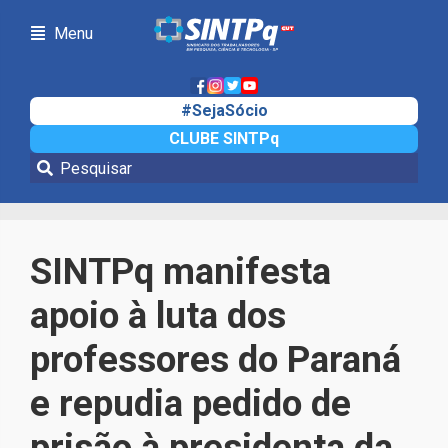
Menu
#SejaSócio
CLUBE SINTPq
Notícias
SINTPq manifesta
apoio à luta dos
professores do Paraná
e repudia pedido de
prisão à presidenta da