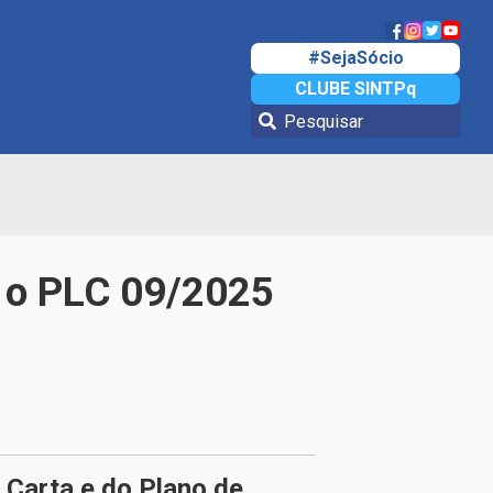
#SejaSócio
CLUBE SINTPq
e o PLC 09/2025
Carta e do Plano de