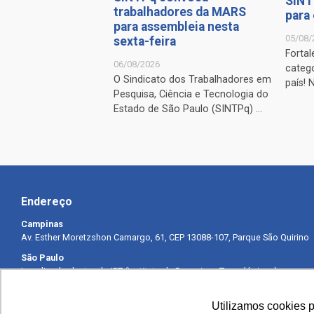
SINT
trabalhadores da MARS
para
para assembleia nesta
05/08/
sexta-feira
Fortal
06/08/2026
catego
O Sindicato dos Trabalhadores em
país! 
Pesquisa, Ciência e Tecnologia do
Estado de São Paulo (SINTPq) ...
Endereço
Campinas
Av. Esther Moretzshon Camargo, 61, CEP 13088-107, Parque São Quirino
São Paulo
Localizado dentro do IPT (Instituto de Pesquisas Tecnológicas) –
Prédio 8
Av. Prof. Almeida Prado, 532, CEP 05508-901, Cidade Universitária –
Utilizamos cookies 
Butantã