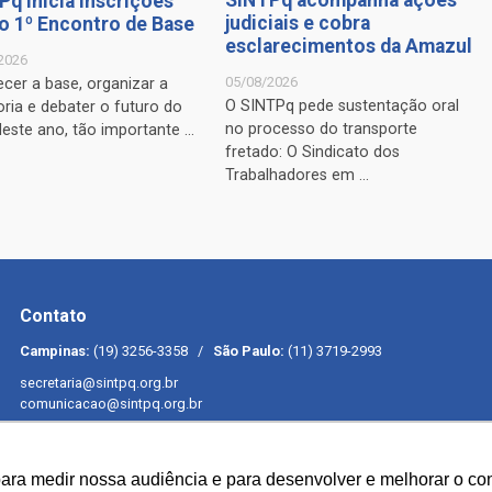
Pq inicia inscrições
judiciais e cobra
 o 1º Encontro de Base
esclarecimentos da Amazul
2026
05/08/2026
ecer a base, organizar a
O SINTPq pede sustentação oral
ria e debater o futuro do
no processo do transporte
Neste ano, tão importante ...
fretado: O Sindicato dos
Trabalhadores em ...
Contato
Campinas:
(19) 3256-3358 /
São Paulo:
(11) 3719-2993
secretaria@sintpq.org.br
comunicacao@sintpq.org.br
para medir nossa audiência e para desenvolver e melhorar o con