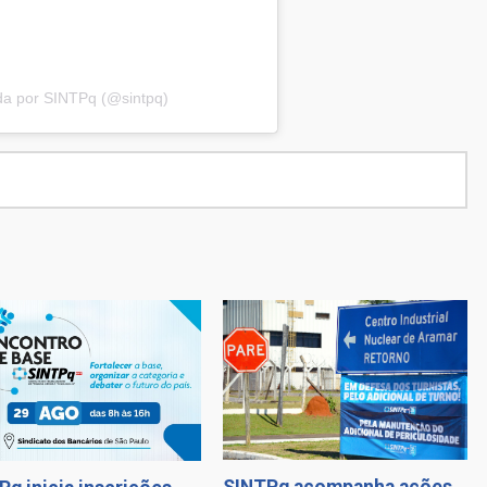
da por SINTPq (@sintpq)
SINTPq acompanha ações