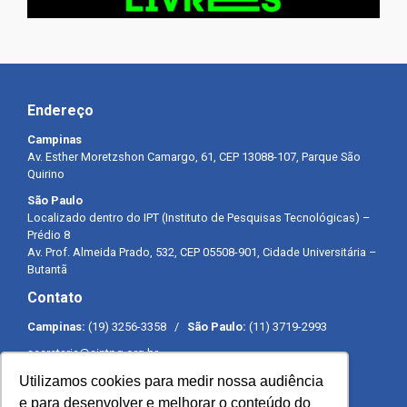
Endereço
Campinas
Av. Esther Moretzshon Camargo, 61, CEP 13088-107, Parque São
Quirino
São Paulo
Localizado dentro do IPT (Instituto de Pesquisas Tecnológicas) –
Prédio 8
Av. Prof. Almeida Prado, 532, CEP 05508-901, Cidade Universitária –
Butantã
Contato
Campinas:
(19) 3256-3358 /
São Paulo:
(11) 3719-2993
secretaria@sintpq.org.br
comunicacao@sintpq.org.br
Utilizamos cookies para medir nossa audiência
Expediente
e para desenvolver e melhorar o conteúdo do