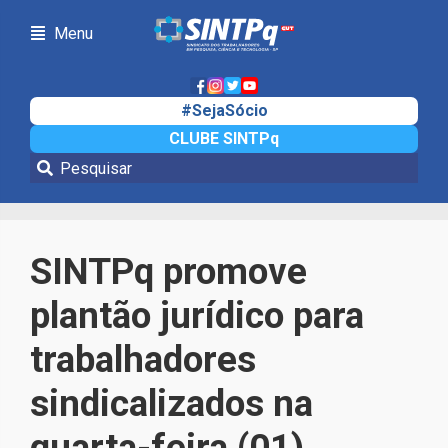
Menu
#SejaSócio
CLUBE SINTPq
Notícias
SINTPq promove
plantão jurídico para
trabalhadores
sindicalizados na
quarta-feira (01)