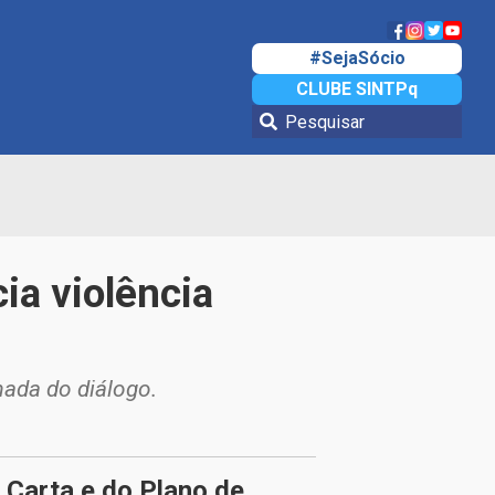
#SejaSócio
CLUBE SINTPq
ia violência
mada do diálogo.
Carta e do Plano de