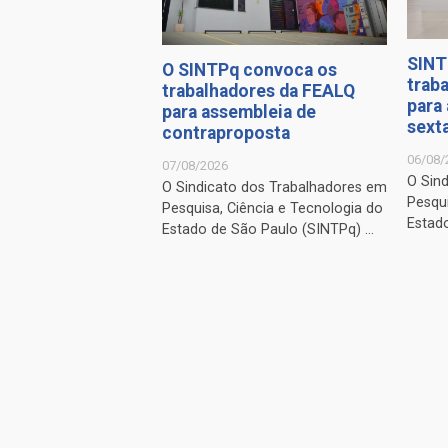
SINT
O SINTPq convoca os
trab
trabalhadores da FEALQ
para
para assembleia de
sexta
contraproposta
06/08/
07/08/2026
O Sin
O Sindicato dos Trabalhadores em
Pesqui
Pesquisa, Ciência e Tecnologia do
Estado
Estado de São Paulo (SINTPq) ...