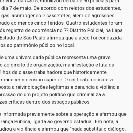
r volta das 4h15, mobilizou cerca de 50 policiais para
dia 7 de maio. De acordo com relatos dos estudantes,
 gás lacrimogêneo e cassetetes, além de agressões
deixado ao menos cinco feridos. Quatro estudantes foram
 registro de ocorrência no 7º Distrito Policial, na Lapa.
 Estado de São Paulo afirmou que a ação foi conduzida
os ao patrimônio público no local.
 de uma universidade pública representa uma grave
to ao direito de organização, manifestação e luta da
filhos da classe trabalhadora que historicamente
rmanecer no ensino superior. O sindicato considera
osta a reivindicações legítimas e denuncia a violência
essão de um projeto político que criminaliza a
ozes críticas dentro dos espaços públicos.
ido informada previamente sobre a operação e afirmou que
rança Pública, ligada ao governo estadual. Em nota, a
diou a violência e afirmou que “nada substitui o diálogo,