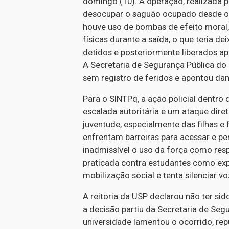
domingo (10). A operação, realizada po
desocupar o saguão ocupado desde o 
houve uso de bombas de efeito moral,
físicas durante a saída, o que teria 
detidos e posteriormente liberados após
A Secretaria de Segurança Pública do
sem registro de feridos e apontou dan
Para o SINTPq, a ação policial dentro
escalada autoritária e um ataque dire
juventude, especialmente das filhas e 
enfrentam barreiras para acessar e pe
inadmissível o uso da força como resp
praticada contra estudantes como expr
mobilização social e tenta silenciar v
A reitoria da USP declarou não ter s
a decisão partiu da Secretaria de Segu
universidade lamentou o ocorrido, repu