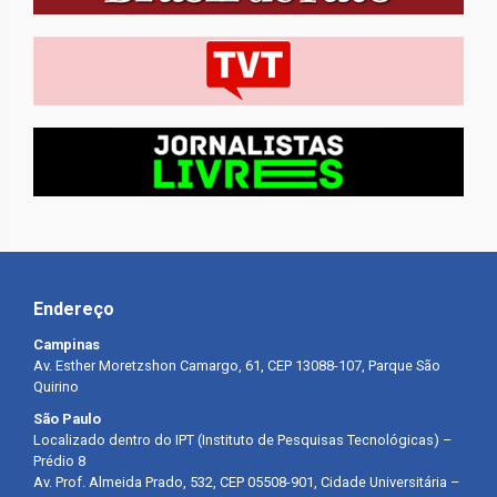
Endereço
Campinas
Av. Esther Moretzshon Camargo, 61, CEP 13088-107, Parque São
Quirino
São Paulo
Localizado dentro do IPT (Instituto de Pesquisas Tecnológicas) –
Prédio 8
Av. Prof. Almeida Prado, 532, CEP 05508-901, Cidade Universitária –