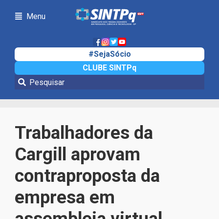
Menu
#SejaSócio
CLUBE SINTPq
Notícias
Trabalhadores da
Cargill aprovam
contraproposta da
empresa em
assembleia virtual