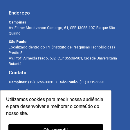
Endereço
Campinas
Av. Esther Moretzshon Camargo, 61, CEP 13088-107, Parque São
Quirino
São Paulo
Localizado dentro do IPT (Instituto de Pesquisas Tecnológicas) –
Prédio 8
Av. Prof. Almeida Prado, 532, CEP 05508-901, Cidade Universitária –
Butantã
Contato
Campinas:
(19) 3256-3358 /
São Paulo:
(11) 3719-2993
secretaria@sintpq.org.br
comunicacao@sintpq.org.br
Utilizamos cookies para medir nossa audiência
Expediente
e para desenvolver e melhorar o conteúdo do
nosso site.
Segunda a sexta-feira das 8h às 17h
Ok, entendi!