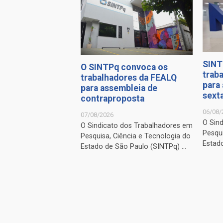
SINT
O SINTPq convoca os
trab
trabalhadores da FEALQ
para
para assembleia de
sexta
contraproposta
06/08/
07/08/2026
O Sin
O Sindicato dos Trabalhadores em
Pesqui
Pesquisa, Ciência e Tecnologia do
Estado
Estado de São Paulo (SINTPq) ...