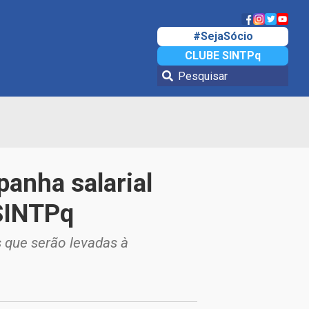
#SejaSócio
CLUBE SINTPq
anha salarial
SINTPq
 que serão levadas à