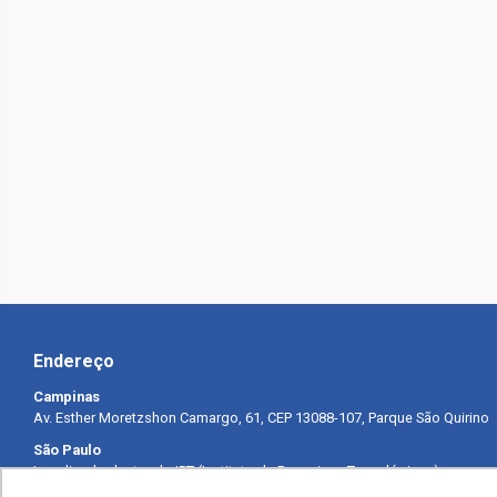
Endereço
Campinas
Av. Esther Moretzshon Camargo, 61, CEP 13088-107, Parque São Quirino
São Paulo
Localizado dentro do IPT (Instituto de Pesquisas Tecnológicas) –
Prédio 8