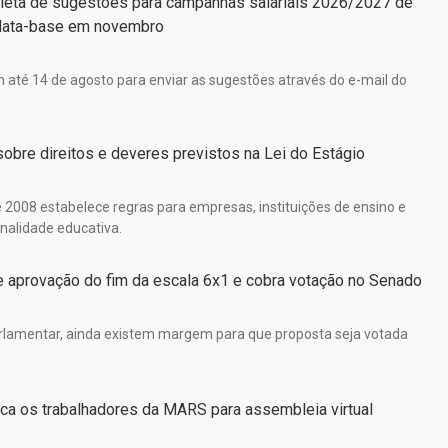
oleta de sugestões para campanhas salariais 2026/2027 de
ata-base em novembro
 até 14 de agosto para enviar as sugestões através do e-mail do
obre direitos e deveres previstos na Lei do Estágio
 2008 estabelece regras para empresas, instituições de ensino e
inalidade educativa.
de aprovação do fim da escala 6x1 e cobra votação no Senado
lamentar, ainda existem margem para que proposta seja votada
s
a os trabalhadores da MARS para assembleia virtual