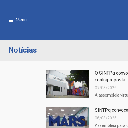
Menu
Notícias
O SINTPq convoc
contraproposta
07/08/2026
A assembleia virtu
SINTPq convoca 
06/08/2026
Assembleia para d