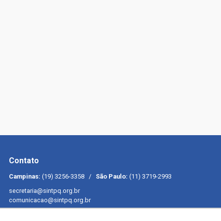
Contato
Campinas:
(19) 3256-3358 /
São Paulo:
(11) 3719-2993
secretaria@sintpq.org.br
comunicacao@sintpq.org.br