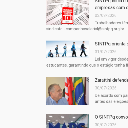
SINTPq inicia c
empresas com d
03/08/2026
Trabalhadores têm
sindicato - campanhasalarial@sintpq.org.br
SINTPq orienta s
31/07/2026
Lei em vigor desde
estudantes, garantindo que o estágio tenha f
Zarattini defen
30/07/2026
De acordo com par
antes das eleiçõe
O SINTPq convoc
30/07/2026