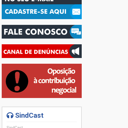
SindCast
SindCast