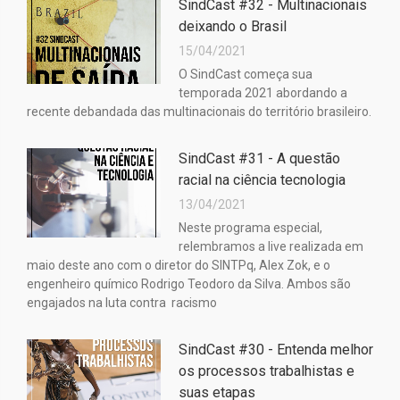
SindCast #32 - Multinacionais
deixando o Brasil
15/04/2021
O SindCast começa sua
temporada 2021 abordando a
recente debandada das multinacionais do território brasileiro.
SindCast #31 - A questão
racial na ciência tecnologia
13/04/2021
Neste programa especial,
relembramos a live realizada em
maio deste ano com o diretor do SINTPq, Alex Zok, e o
engenheiro químico Rodrigo Teodoro da Silva. Ambos são
engajados na luta contra racismo
SindCast #30 - Entenda melhor
os processos trabalhistas e
suas etapas