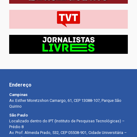
Endereço
Campinas
Av. Esther Moretzshon Camargo, 61, CEP 13088-107, Parque São
Quirino
São Paulo
Localizado dentro do IPT (Instituto de Pesquisas Tecnológicas) –
Prédio 8
Av. Prof. Almeida Prado, 532, CEP 05508-901, Cidade Universitária –