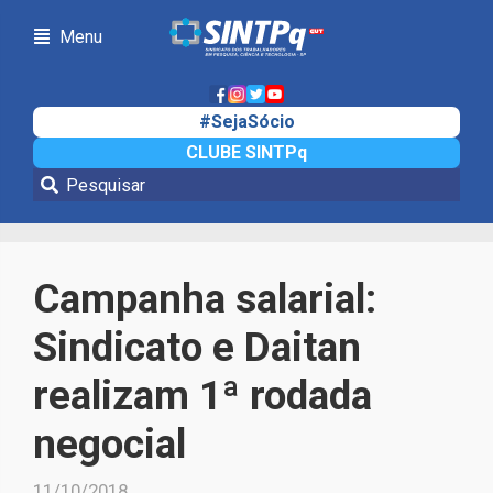
Menu
#SejaSócio
CLUBE SINTPq
Notícias
Campanha salarial:
Sindicato e Daitan
realizam 1ª rodada
negocial
11/10/2018