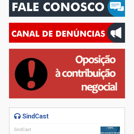
SindCast
SindCast