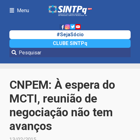
Menu
#SejaSócio
CLUBE SINTPq
Notícias
CNPEM: À espera do
MCTI, reunião de
negociação não tem
avanços
13/02/2015