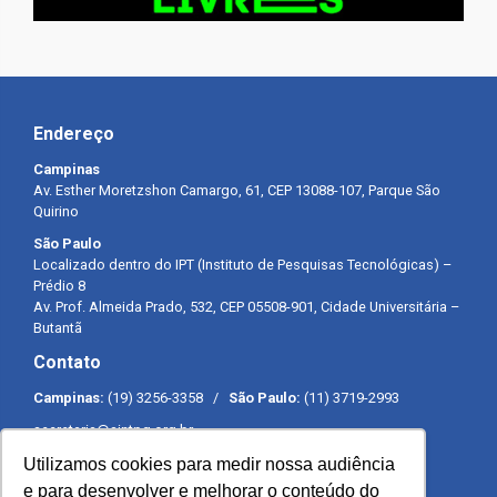
Endereço
Campinas
Av. Esther Moretzshon Camargo, 61, CEP 13088-107, Parque São
Quirino
São Paulo
Localizado dentro do IPT (Instituto de Pesquisas Tecnológicas) –
Prédio 8
Av. Prof. Almeida Prado, 532, CEP 05508-901, Cidade Universitária –
Butantã
Contato
Campinas:
(19) 3256-3358 /
São Paulo:
(11) 3719-2993
secretaria@sintpq.org.br
comunicacao@sintpq.org.br
Utilizamos cookies para medir nossa audiência
Expediente
e para desenvolver e melhorar o conteúdo do