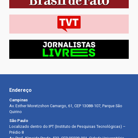
Endereço
Campinas
Av. Esther Moretzshon Camargo, 61, CEP 13088-107, Parque São
Quirino
São Paulo
Localizado dentro do IPT (Instituto de Pesquisas Tecnológicas) –
Prédio 8