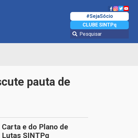
#SejaSócio
CLUBE SINTPq
scute pauta de
Carta e do Plano de
Lutas SINTPq