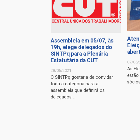
Aten
Assembleia em 05/07, às
Elei
19h, elege delegados do
aber
SINTPq para a Plenária
Estatutária da CUT
07/06/
As El
28/06/2021
estão
O SINTPq gostaria de convidar
sócios
toda a categoria para a
assembleia que definirá os
delegados ...