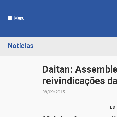
Menu
Notícias
Daitan: Assemblei
reivindicações d
08/09/2015
ED