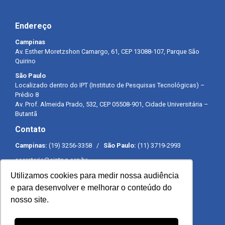
Endereço
Campinas
Av. Esther Moretzshon Camargo, 61, CEP 13088-107, Parque São
Quirino
São Paulo
Localizado dentro do IPT (Instituto de Pesquisas Tecnológicas) –
Prédio 8
Av. Prof. Almeida Prado, 532, CEP 05508-901, Cidade Universitária –
Butantã
Contato
Campinas:
(19) 3256-3358 /
São Paulo:
(11) 3719-2993
secretaria@sintpq.org.br
comunicacao@sintpq.org.br
Utilizamos cookies para medir nossa audiência
Expediente
e para desenvolver e melhorar o conteúdo do
nosso site.
Segunda a sexta-feira das 8h às 17h