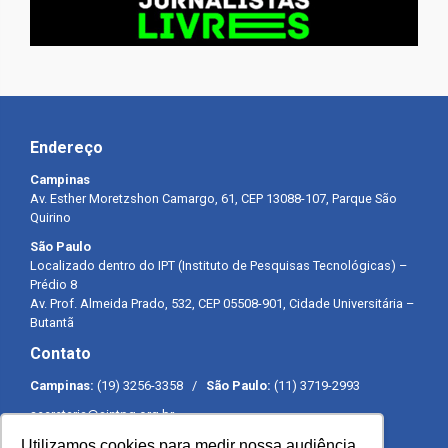
Endereço
Campinas
Av. Esther Moretzshon Camargo, 61, CEP 13088-107, Parque São
Quirino
São Paulo
Localizado dentro do IPT (Instituto de Pesquisas Tecnológicas) –
Prédio 8
Av. Prof. Almeida Prado, 532, CEP 05508-901, Cidade Universitária –
Butantã
Contato
Campinas:
(19) 3256-3358 /
São Paulo:
(11) 3719-2993
secretaria@sintpq.org.br
comunicacao@sintpq.org.br
Utilizamos cookies para medir nossa audiência