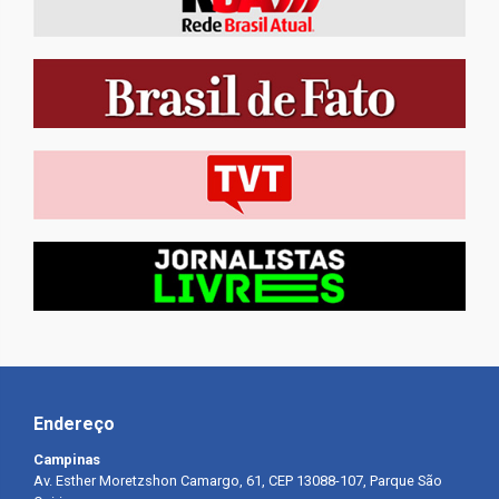
Endereço
Campinas
Av. Esther Moretzshon Camargo, 61, CEP 13088-107, Parque São